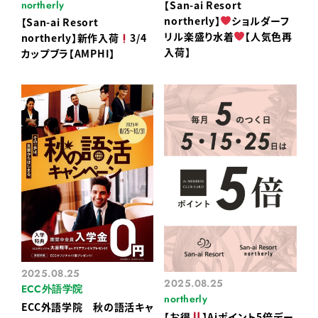
【San-ai Resort
northerly
northerly】
ショルダーフ
【San-ai Resort
リル楽盛り水着
【人気色再
northerly】新作入荷
3/4
入荷】
カップブラ【AMPHI】
2025.08.25
2025.08.25
ECC外語学院
northerly
ECC外語学院 秋の語活キャ
【お得
】Aiポイント5倍デー