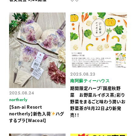
2025.08.23
南阿蘇ティーハウス
期間限定ハーブ『国産秋野
2025.08.24
菜 お野菜ルイボス茶』彩り
northerly
野菜をまるごと味わう潤いお
【San-ai Resort
野菜茶が8月22日より新発
northerly】新色入荷
ハグ
売！！
するブラ【Wacoal】