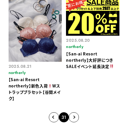
2025.08.20
northerly
【San-ai Resort
northerly】大好評につき
SALEイベント延長決定
2025.08.21
northerly
【San-ai Resort
northerly】新色入荷
Wス
トラップブラセット【谷間メイ
ク】
31