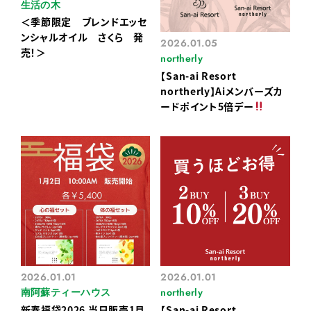
生活の木
＜季節限定 ブレンドエッセ
ンシャルオイル さくら 発
2026.01.05
売！＞
northerly
【San-ai Resort
northerly】Aiメンバーズカ
ードポイント5倍デー
2026.01.01
2026.01.01
南阿蘇ティーハウス
northerly
新春福袋2026 当日販売1月
【San-ai Resort