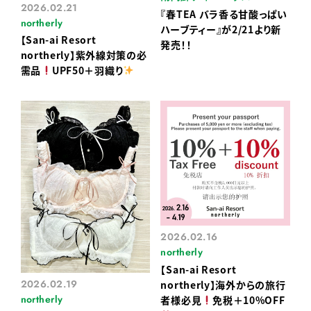
2026.02.21
『春TEA バラ香る甘酸っぱい
northerly
ハーブティー』が2/21より新
【San-ai Resort
発売！！
northerly】紫外線対策の必
需品
UPF50＋羽織り
2026.02.16
northerly
【San-ai Resort
2026.02.19
northerly】海外からの旅行
northerly
者様必見
免税＋10%OFF