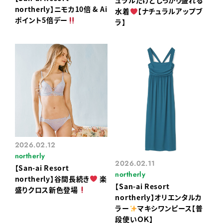
ュラルだけどしっかり盛れる
northerly】ニモカ10倍 & Ai
水着
【ナチュラルアップブ
ポイント5倍デー
ラ】
2026.02.12
northerly
2026.02.11
【San-ai Resort
northerly
northerly】谷間長続き
楽
【San-ai Resort
盛りクロス新色登場
northerly】オリエンタルカ
ラー
マキシワンピース【普
段使いＯＫ】